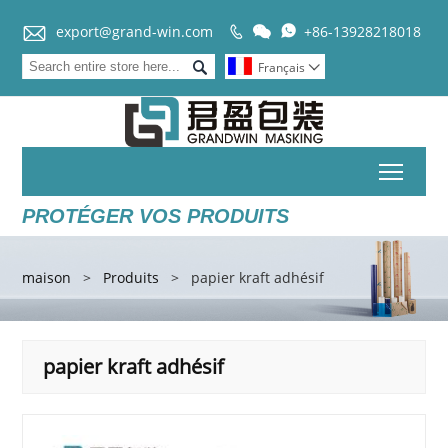


export@grand-win.com
+86-13928218018



Français

Toggl
PROTÉGER VOS PRODUITS
maison
>
Produits
>
papier kraft adhésif
papier kraft adhésif