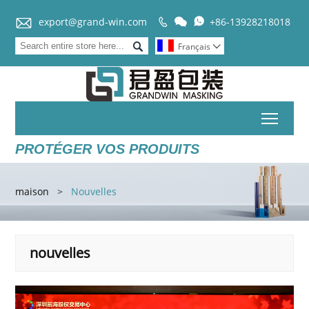


export@grand-win.com
+86-13928218018



Français

Toggl
PROTÉGER VOS PRODUITS
maison
>
Nouvelles
nouvelles